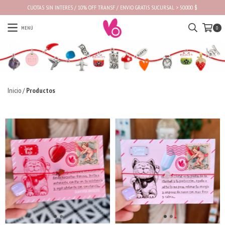
CUOTAS SIN INTERES / 10% OFF TRANSF / ENVIO GRATIS SUCURSAL > 50.000 $
MENÚ
0
Inicio
/
Productos