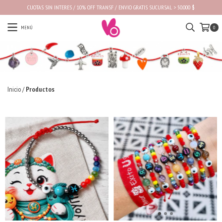
CUOTAS SIN INTERES / 10% OFF TRANSF / ENVIO GRATIS SUCURSAL > 50.000 $
MENÚ
0
Inicio
/
Productos