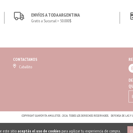
ENVÍOS A TODA ARGENTINA
Gratis a Sucursal > 50.000$
CONTACTANOS
RE
Caballito
DE
QU
COPYRIGHT GUAYOYITA AMULETOS - 2026. TODOS LOS DERECHOS RESERVADOS.
DEFENSA DE LAS Y
r este sitio
aceptás el uso de cookies
para agilizar tu experiencia de compra.
E