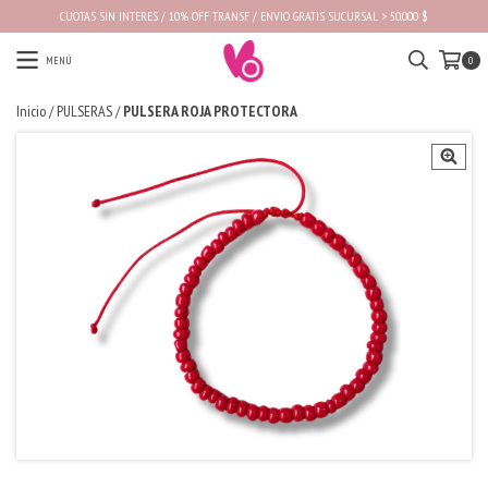
CUOTAS SIN INTERES / 10% OFF TRANSF / ENVIO GRATIS SUCURSAL > 50.000 $
MENÚ
0
Inicio
/
PULSERAS
/
PULSERA ROJA PROTECTORA