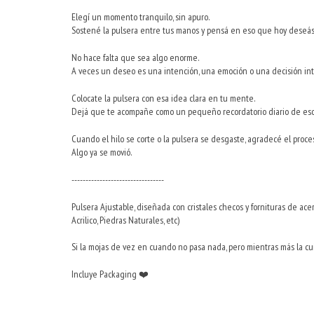
Elegí un momento tranquilo, sin apuro.
Sostené la pulsera entre tus manos y pensá en eso que hoy deseás at
No hace falta que sea algo enorme.
A veces un deseo es una intención, una emoción o una decisión int
Colocate la pulsera con esa idea clara en tu mente.
Dejá que te acompañe como un pequeño recordatorio diario de eso
Cuando el hilo se corte o la pulsera se desgaste, agradecé el proce
Algo ya se movió.
---------------------------------
Pulsera Ajustable, diseñada con cristales checos y fornituras de ace
Acrilico, Piedras Naturales, etc)
Si la mojas de vez en cuando no pasa nada, pero mientras más la cu
Incluye Packaging
❤️