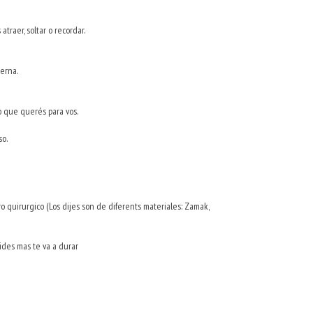
raer, soltar o recordar.
erna.
 que querés para vos.
so.
ro quirurgico (Los dijes son de diferents materiales: Zamak,
ides mas te va a durar