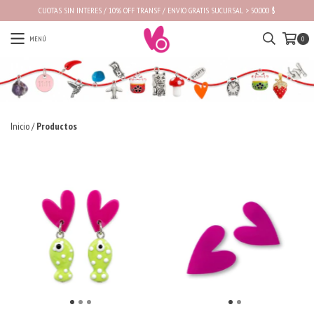
CUOTAS SIN INTERES / 10% OFF TRANSF / ENVIO GRATIS SUCURSAL > 50.000 $
MENÚ
0
Inicio
/
Productos